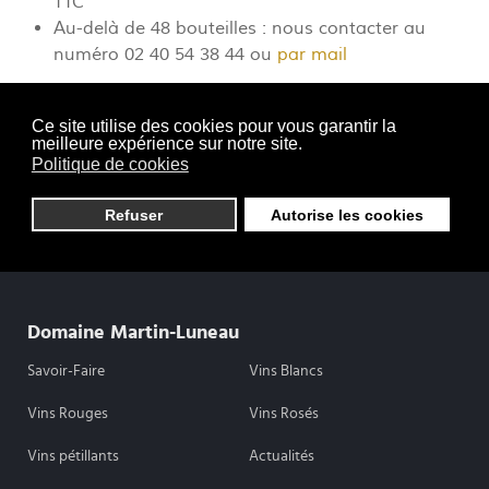
TTC
Au-delà de 48 bouteilles : nous contacter au
numéro 02 40 54 38 44 ou
par mail
C’est gratuit : possibilité de retirer votre commande
Ce site utilise des cookies pour vous garantir la
directement au Domaine
meilleure expérience sur notre site.
Politique de cookies
Refuser
Autorise les cookies
Domaine Martin-Luneau
Savoir-Faire
Vins Blancs
Vins Rouges
Vins Rosés
Vins pétillants
Actualités