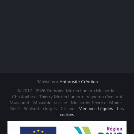
Réalisé par
Anthrasite Création
© 2017 - 2026 Domaine Martin Luneau Muscadet.
Christophe et Thierry Martin Luneau - Vigneron récoltant
Muscadet - Muscadet sur Lie - Muscadet Sèvre et Maine -
Rosé - Pétillant - Gorges - Clisson -
Mentions Légales
- Les
cookies