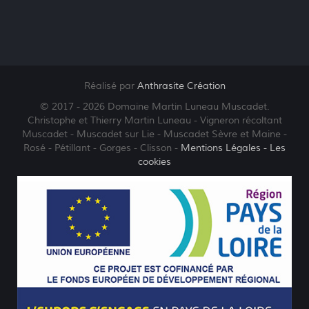
Réalisé par
Anthrasite Création
© 2017 - 2026 Domaine Martin Luneau Muscadet.
Christophe et Thierry Martin Luneau - Vigneron récoltant
Muscadet - Muscadet sur Lie - Muscadet Sèvre et Maine -
Rosé - Pétillant - Gorges - Clisson -
Mentions Légales
- Les
cookies