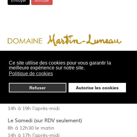
Envoyer
Annuler
16, Le magasin
44190 Gorges
Ce site utilise des cookies pour vous garantir la
meilleure expérience sur notre site.
Politique de cookies
Horaires d’ouverture :
la cave est ouverte, si possible
prenez RDV
Refuser
Autorise les cookies
Du Lundi au Vendredi
8h à 12h30 le matin
14h à 19h l’après-midi
Le Samedi (sur RDV seulement)
8h à 12h30 le matin
14h à 17h l’après-midi