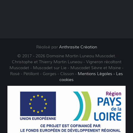
Réalisé par
Anthrasite Création
© 2017 - 2026 Domaine Martin Luneau Muscadet.
Christophe et Thierry Martin Luneau - Vigneron récoltant
Muscadet - Muscadet sur Lie - Muscadet Sèvre et Maine -
Rosé - Pétillant - Gorges - Clisson -
Mentions Légales
- Les
cookies