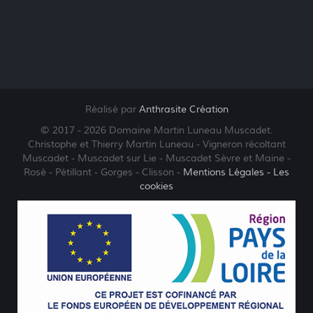
Réalisé par
Anthrasite Création
© 2017 - 2026 Domaine Martin Luneau Muscadet.
Christophe et Thierry Martin Luneau - Vigneron récoltant
Muscadet - Muscadet sur Lie - Muscadet Sèvre et Maine -
Rosé - Pétillant - Gorges - Clisson -
Mentions Légales
- Les
cookies