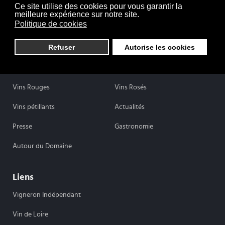
Ce site utilise des cookies pour vous garantir la
meilleure expérience sur notre site.
Politique de cookies
Refuser
Autorise les cookies
Domaine Martin-Luneau
Savoir-Faire
Vins Blancs
Vins Rouges
Vins Rosés
Vins pétillants
Actualités
Presse
Gastronomie
Autour du Domaine
Liens
Vigneron Indépendant
Vin de Loire