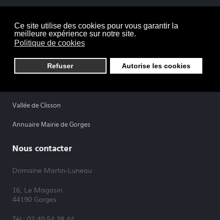
Vigneron Indépendant
Ce site utilise des cookies pour vous garantir la
Vin de Loire
meilleure expérience sur notre site.
Politique de cookies
Muscadet gros plant
Refuser
Autorise les cookies
Oh la Loire Atlantique
Cru Gorges
Vallée de Clisson
Annuaire Mairie de Gorges
Nous contacter
Domaine Martin-Luneau
16, Le Magasin
44190 Gorges
Tél : 02 40 54 38 44