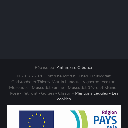
Réalisé par
Anthrasite Création
© 2017 - 2026 Domaine Martin Luneau Muscadet.
Christophe et Thierry Martin Luneau - Vigneron récoltant
Muscadet - Muscadet sur Lie - Muscadet Sèvre et Maine -
Rosé - Pétillant - Gorges - Clisson -
Mentions Légales
- Les
cookies