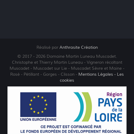
Réalisé par
Anthrasite Création
© 2017 - 2026 Domaine Martin Luneau Muscadet.
Christophe et Thierry Martin Luneau - Vigneron récoltant
Muscadet - Muscadet sur Lie - Muscadet Sèvre et Maine -
Rosé - Pétillant - Gorges - Clisson -
Mentions Légales
- Les
cookies